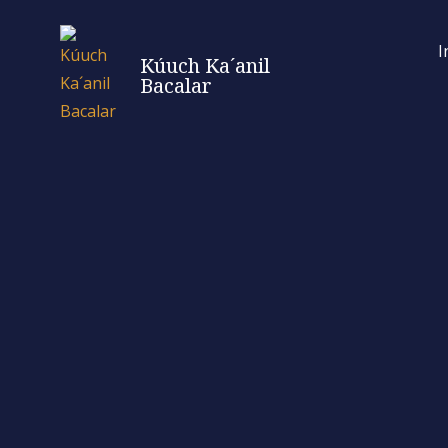
Skip
to
I
Kúuch Ka´anil
content
Bacalar