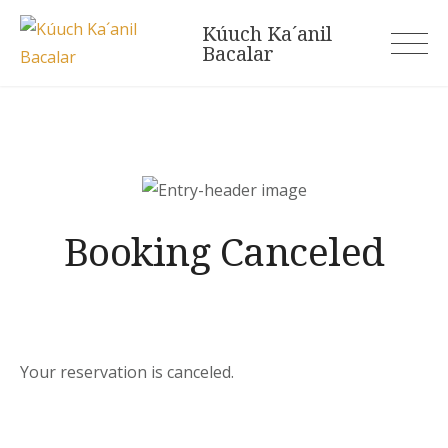
Skip
Kúuch Ka´anil
to
Bacalar
content
Booking Canceled
Your reservation is canceled.